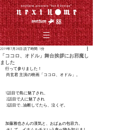
2019年7月28日
読了時間: 1分
「ココロ、オドル」舞台挨拶にお邪魔し
ました
行って参りました！
 尚玄君 主演の映画「ココロ、オドル」。
1話目で島に魅了され、
 2話目で人に魅了され
 3話目で...油断してたら、泣くぞ。
加藤雅也さんの漢気と、おばぁの包容力。
 そして、イナムルチという食べ物を知りまし