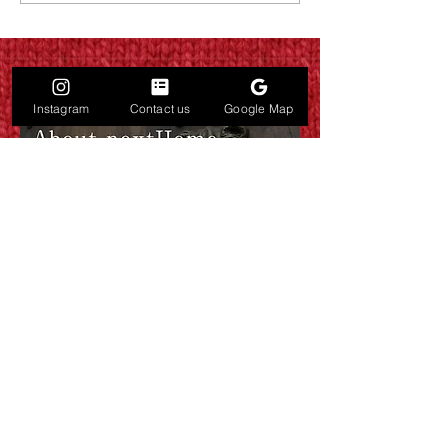
がバーを作るということ
小さな隠れ家バ
Instagram
Contact us
Google Map