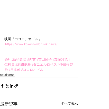
映画『ココロ、オドル』
https://www.kokoro-odoru.okinawa/
#第七藝術劇場
#尚玄
#吉田妙子
#加藤雅也
#
仁科貴
#池間夏海
#ダニエルロペス
#仲宗根梨
乃
#岸本司
#ココロオドル
nextHome
すべて表示
最新記事