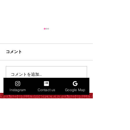
コメント
18th / Four infor
コメントを追加…
天才になれなかった全て
nextform
の人へ
Instagram
Contact us
Google Map