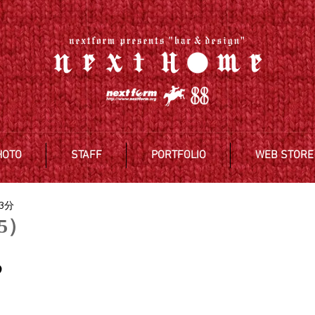
HOTO
STAFF
PORTFOLIO
WEB STORE
3分
5）
る