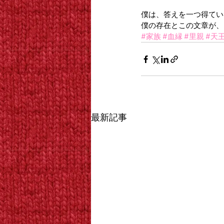
僕は、答えを一つ得てい
僕の存在とこの文章が、
#家族
#血縁
#里親
#天
最新記事