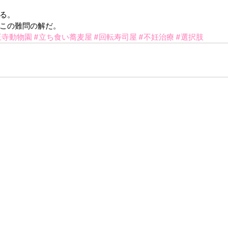
る。
この難問の解だ。
王寺動物園
#立ち食い蕎麦屋
#回転寿司屋
#不妊治療
#選択肢