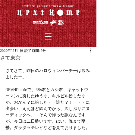
2004年11月1日
読了時間: 1分
さて東京
さてさて、昨日のハロウィンパーチーは飲み
ましたー。
GRAND cafeで、386君とカシ君、キャットウ
ーマンに扮したゆうゆ、キルビル扮したゆ
か、おかん？に扮した・・誰だ？！　・・に
出会い、ええほど飲んでから、久しぶりにヌ
ーディックへ。　そんで帰った訳なんです
が、今日は二日酔いです。はい。晩まで憂
鬱。ダラダラテレビなどを見ておりました。