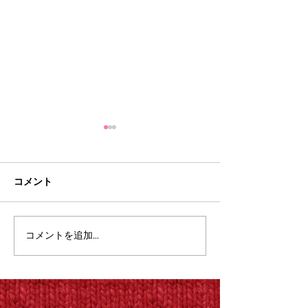
コメント
Welcome to bar
The New Testament Ethica
コメントを追加…
(Excerpt)