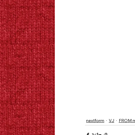
nextform
VJ
FROM m