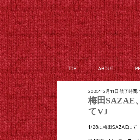
TOP
ABOUT
P
2005年2月11日
読了時間: 
梅田SAZA
てVJ
1/28に梅田SAZAEにて