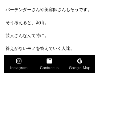
バーテンダーさんや美容師さんもそうです。
そう考えると、沢山。
芸人さんなんて特に。
答えがないモノを答えていく人達。
Instagram
Contact us
Google Map
僕は、同じクリエイターとして
いちいち感動してしまいます。 
#creator
#design
#定義
すべて表示
最新記事