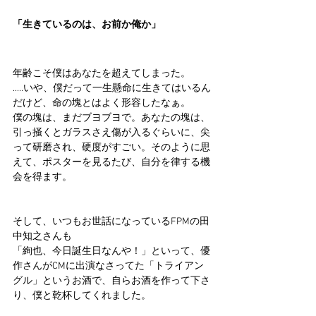
「生きているのは、お前か俺か」
年齢こそ僕はあなたを超えてしまった。
.....いや、僕だって一生懸命に生きてはいるん
だけど、命の塊とはよく形容したなぁ。
僕の塊は、まだブヨブヨで。あなたの塊は、
引っ掻くとガラスさえ傷が入るぐらいに、尖
って研磨され、硬度がすごい。そのように思
えて、ポスターを見るたび、自分を律する機
会を得ます。
そして、いつもお世話になっているFPMの田
中知之さんも
「絢也、今日誕生日なんや！」といって、優
作さんがCMに出演なさってた「トライアン
グル」というお酒で、自らお酒を作って下さ
り、僕と乾杯してくれました。