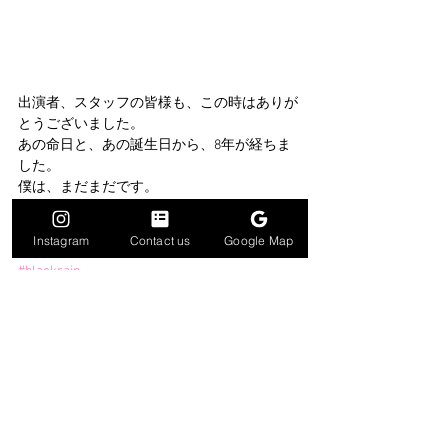
出演者、スタッフの皆様も、この時はありが
とうございました。
あの命日と、あの誕生日から、8年が経ちま
した。
僕は、まだまだです。
#松田優作
#松田美由紀
#FPM
#SOULRED
#ジ
ョー山中
#石橋凌
#たこさん
#黒田征太郎
#中
Instagram
Contact us
Google Map
村達也
#名村造船所
#ブラックレイン
#blackrain
nextform
VJ
すべて表示
最新記事