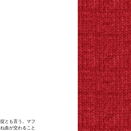
の掟とも言う。マフ
重ね血が交わること