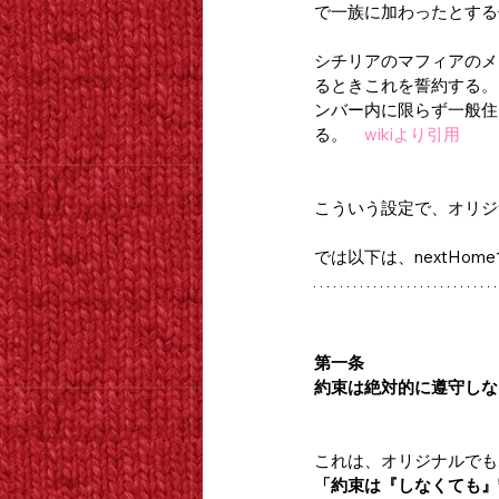
で一族に加わったとする
シチリアのマフィアのメ
るときこれを誓約する。
ンバー内に限らず一般住
る。　
wikiより引用
こういう設定で、オリジ
では以下は、nextHome
第一条
約束は絶対的に遵守しな
これは、オリジナルでも
「約束は『しなくても』