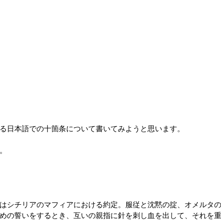
る日本語での十箇条について書いてみようと思います。
。
はシチリアのマフィアにおける約定。服従と沈黙の掟、オメルタ
めの誓いをするとき、互いの親指に針を刺し血を出して、それを