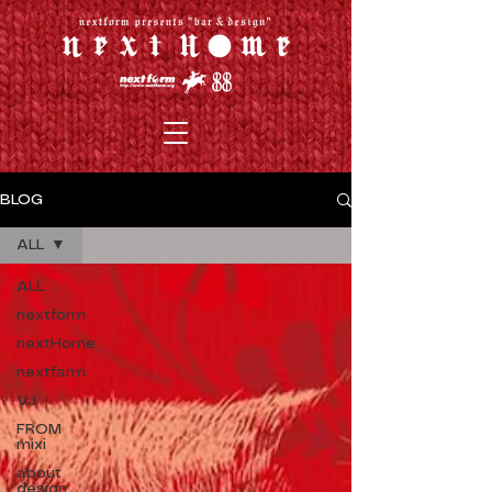
BLOG
ALL
ALL
nextform
nextHome
nextfarm
VJ
FROM
mixi
about
design