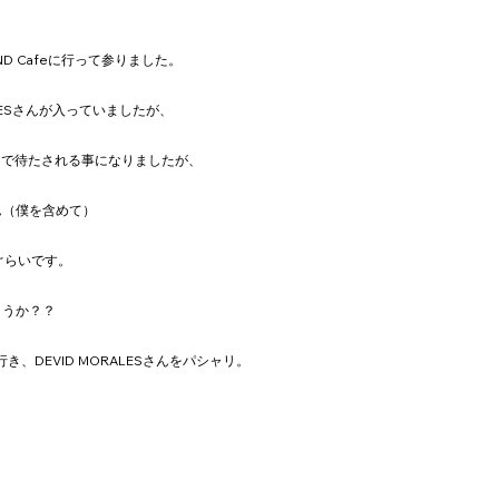
AND Cafeに行って参りました。
RALESさんが入っていましたが、
まで待たされる事になりましたが、
ん（僕を含めて）
ぐらいです。
ょうか？？
、DEVID MORALESさんをパシャリ。