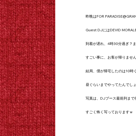
昨晩はFOR PARADISE@GR
Guest DJにはDEVID MO
到着が遅れ、4時30分過ぎ？
すごい事に、お客が帰りませ
結局、僕が帰宅したのは10時
昼ぐらいまでやってたんでし
写真は、DJブース最前列まで行き
すごく怖く写っておりますｗ