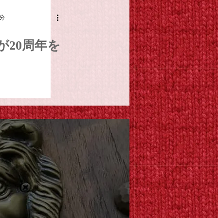
2分
mが20周年を