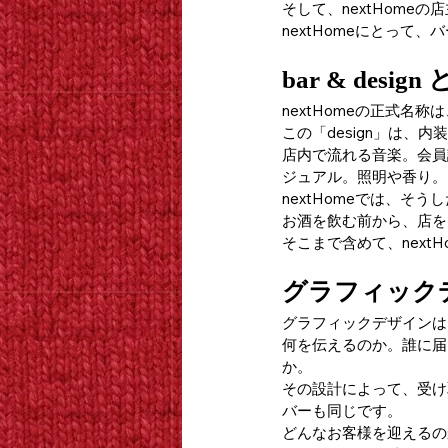
そして、nextHome
nextHomeにとっ
bar & desi
nextHomeの正式名称は、ba
この「design」は
店内で流れる音楽。会員
ジュアル。照明や香り。
nextHomeでは、
お酒を飲む前から、店を
そこまで含めて、next
グラフィック
グラフィックデザインは
何を伝えるのか。誰に届
か。
その設計によって、受け
バーも同じです。
どんなお客様を迎えるの