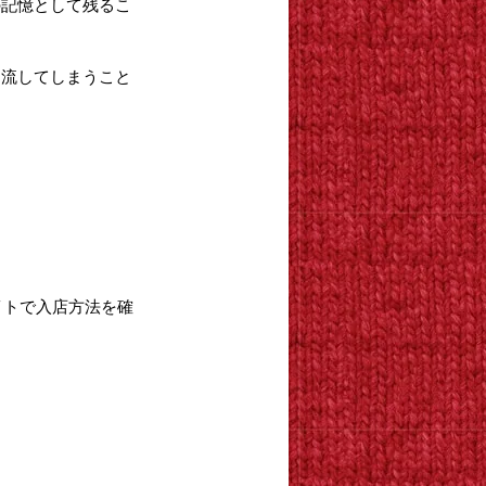
の記憶として残るこ
し流してしまうこと
。
。
イトで入店方法を確