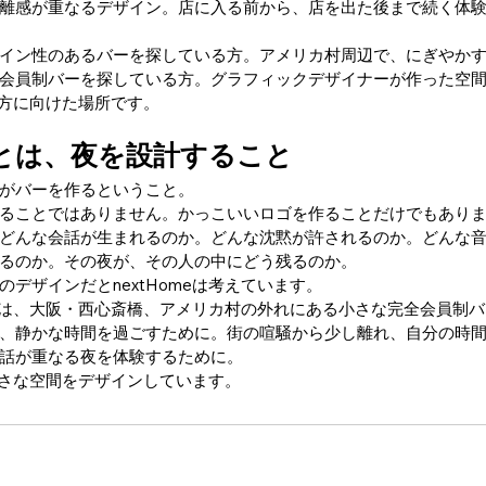
離感が重なるデザイン。店に入る前から、店を出た後まで続く体
イン性のあるバーを探している方。アメリカ村周辺で、にぎやか
会員制バーを探している方。グラフィックデザイナーが作った空
いう方に向けた場所です。
とは、夜を設計すること
がバーを作るということ。
ることではありません。かっこいいロゴを作ることだけでもあり
どんな会話が生まれるのか。どんな沈黙が許されるのか。どんな
るのか。その夜が、その人の中にどう残るのか。
デザインだとnextHomeは考えています。
nextHome は、大阪・西心斎橋、アメリカ村の外れにある小さな完全会員制
、静かな時間を過ごすために。街の喧騒から少し離れ、自分の時
話が重なる夜を体験するために。
も小さな空間をデザインしています。