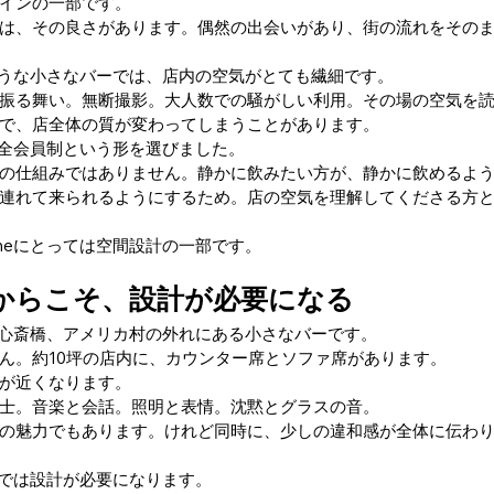
インの一部です。
は、その良さがあります。偶然の出会いがあり、街の流れをその
のような小さなバーでは、店内の空気がとても繊細です。
振る舞い。無断撮影。大人数での騒がしい利用。その場の空気を
で、店全体の質が変わってしまうことがあります。
、完全会員制という形を選びました。
の仕組みではありません。静かに飲みたい方が、静かに飲めるよ
連れて来られるようにするため。店の空気を理解してくださる方
omeにとっては空間設計の一部です。
からこそ、設計が必要になる
・西心斎橋、アメリカ村の外れにある小さなバーです。
ん。約10坪の店内に、カウンター席とソファ席があります。
が近くなります。
士。音楽と会話。照明と表情。沈黙とグラスの音。
の魅力でもあります。けれど同時に、少しの違和感が全体に伝わ
meでは設計が必要になります。