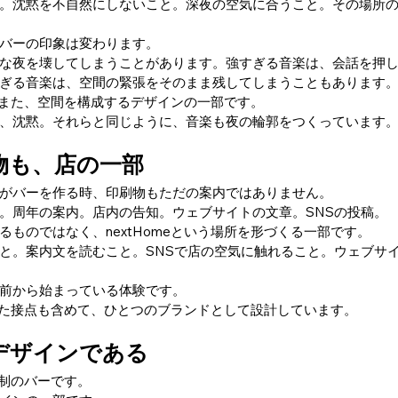
。沈黙を不自然にしないこと。深夜の空気に合うこと。その場所
バーの印象は変わります。
な夜を壊してしまうことがあります。強すぎる音楽は、会話を押
ぎる音楽は、空間の緊張をそのまま残してしまうこともあります
楽もまた、空間を構成するデザインの一部です。
、沈黙。それらと同じように、音楽も夜の輪郭をつくっています
物も、店の一部
がバーを作る時、印刷物もただの案内ではありません。
。周年の案内。店内の告知。ウェブサイトの文章。SNSの投稿。
るものではなく、nextHomeという場所を形づくる一部です。
と。案内文を読むこと。SNSで店の空気に触れること。ウェブサ
前から始まっている体験です。
そうした接点も含めて、ひとつのブランドとして設計しています。
デザインである
員制のバーです。