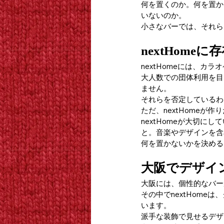
何を置くのか。何を置か
いないのか。
小さなバーでは、それら
nextHome
nextHomeには、カ
大人数での団体利用を目
ません。
それらを否定しているわ
ただ、nextHomeが
nextHomeが大切
と。音楽やデザインを含
何を置かないかを決める
大阪でデザイ
大阪には、個性的なバー
その中でnextHom
います。
派手な装飾で見せるデザ