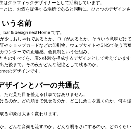
の店主はグラフィックデザイナーとして活動しています。
て、バーとは、お酒を提供する場所であると同時に、ひとつのデザイン
gn という名前
r & design nextHome です。
、内装が少しおしゃれであるとか、ロゴがあるとか、そういう意味だけ
証やショップカードなどの印刷物。ウェブサイトやSNSで使う言
カウンターでの距離感。会員制という仕組み。
そうしたものすべてを、店の体験を構成するデザインとして考えていま
出た後まで。その夜がどんな記憶として残るのか。
Homeのデザインです。
デザインとバーの共通点
、ただ見た目を整える仕事ではありません。
けるのか。どの順番で見せるのか。どこに余白を置くのか。何を
取る印象は大きく変わります。
か。どんな音楽を流すのか。どんな明るさにするのか。どのくら