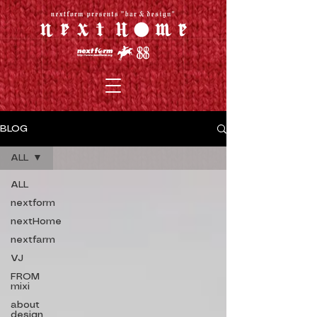
BLOG
ALL
ALL
nextform
nextHome
nextfarm
VJ
FROM
mixi
about
design