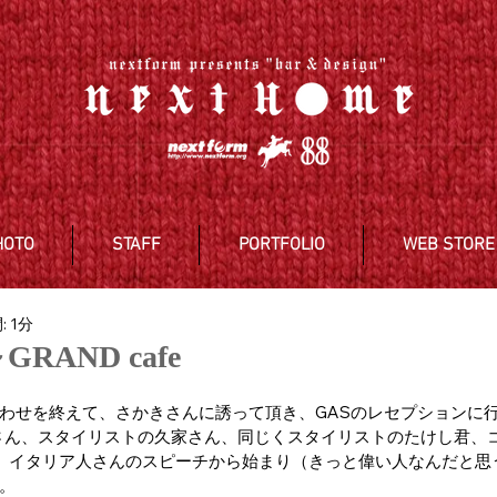
HOTO
STAFF
PORTFOLIO
WEB STORE
 1分
GRAND cafe
わせを終えて、さかきさんに誘って頂き、GASのレセプションに
本さん、スタイリストの久家さん、同じくスタイリストのたけし君、
。イタリア人さんのスピーチから始まり（きっと偉い人なんだと思
。