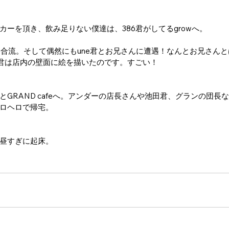
カーを頂き、飲み足りない僕達は、386君がしてるgrowへ。
んと合流。そして偶然にもune君とお兄さんに遭遇！なんとお兄さん
e君は店内の壁面に絵を描いたのです。すごい！
GRAND cafeへ。アンダーの店長さんや池田君、グランの団長
ロヘロで帰宅。
昼すぎに起床。