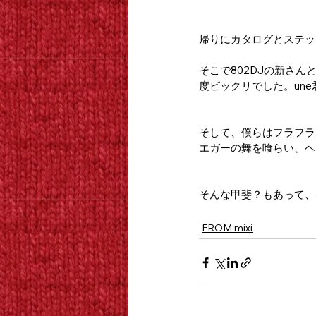
帰りにカタログとステッ
そこで802DJの新さ
度ビックリでした。un
そして、僕らはフラフラと
エガーの舞を喰らい、ヘ
そんな甲斐？もあって、
FROM mixi