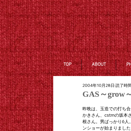
TOP
ABOUT
P
2004年10月28日
読了時間:
GAS～grow～
昨晩は、玉造での打ち合
かきさん、cstmの坂
根さん。男ばっかり6人
ンショーが始まりました