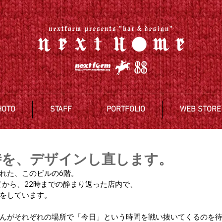
HOTO
STAFF
PORTFOLIO
WEB STORE
時を、デザインし直します。
れた、このビルの6階。
してから、22時までの静まり返った店内で、
をしています。
んがそれぞれの場所で「今日」という時間を戦い抜いてくるのを待