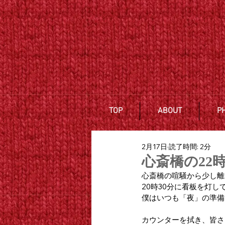
TOP
ABOUT
P
2月17日
読了時間: 2分
心斎橋の22
心斎橋の喧騒から少し離
20時30分に看板を灯
僕はいつも「夜」の準備
カウンターを拭き、皆さ