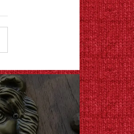
さ
体系の改定と、これから
xtHomeについて