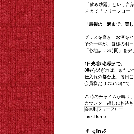
 「飲み放題」という言
 あえて「フリーフロー」
「最後の一滴まで、美し
グラスを磨き、お酒をど
その一杯が、皆様の明日
「心地よい2時間」をデ
1日先着5名様まで。
0時を過ぎれば、またい
仕入れの都合上、毎日こ
会員様だけのSNSにて
22時のチャイムが鳴り
カウンター越しにお待ち
会員制
フリーフロー
nextHome