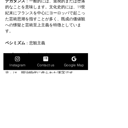
デカダンス
：一般的には、退廃的または堕落
的なことを意味します。文化史的には、19世
紀末にフランスを中心にヨーロッパで起こっ
た芸術思潮を指すことが多く、既成の価値観
への懐疑と芸術至上主義を特徴としていま
す。
ペシミズム
：悲観主義
オプティシズム
：楽観主義
Instagram
Contact us
Google Map
和多志
：「私」という意味。しかし、「和多
志」は、明治時代に作られた漢字です。
「和」は調和や協力を、「多志」は多くの志
を持つことを意味します。
ラングランズプログラム
：数学の様々な分野
を統一的に結びつけることを目的とした、非
常に広範かつ強力な予想の体系です。1960年
代に数学者ロバート・ラングランズによって
提唱されました。