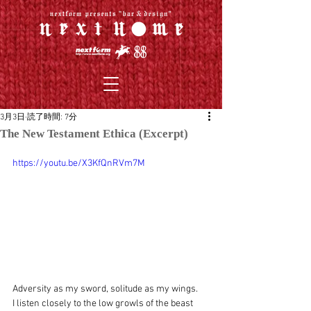
3月3日
読了時間: 7分
The New Testament Ethica (Excerpt)
https://youtu.be/X3KfQnRVm7M
Adversity as my sword, solitude as my wings.
I listen closely to the low growls of the beast 