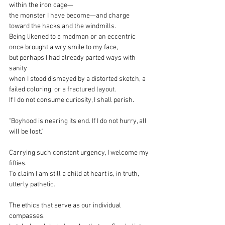
within the iron cage—
the monster I have become—and charge 
toward the hacks and the windmills.
Being likened to a madman or an eccentric 
once brought a wry smile to my face,
but perhaps I had already parted ways with 
sanity
when I stood dismayed by a distorted sketch, a 
failed coloring, or a fractured layout.
If I do not consume curiosity, I shall perish.
"Boyhood is nearing its end. If I do not hurry, all 
will be lost."
Carrying such constant urgency, I welcome my 
fifties.
To claim I am still a child at heart is, in truth, 
utterly pathetic.
The ethics that serve as our individual 
compasses.