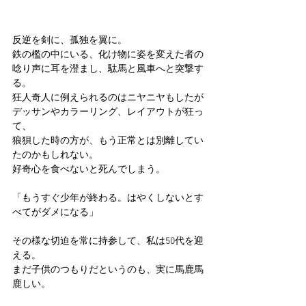
反逆を剣に、孤独を翼に。
鉄の檻の中にいる、化け物に姿を変えた者の
唸り声に耳を澄まし、駄馬と風車へと突撃す
る。
狂人奇人に例えられるのはニヤニヤもしたが
デッサンやカラーリング、レイアウトが狂っ
て、
狼狽した時の方が、もう正常とは別離してい
たのかもしれない。
好奇心を食べないと死んでしまう。
「もうすぐ少年が終わる。はやくしないとす
べてがダメになる」
その様な切迫を常に持参して、私は50代を迎
える。
まだ子供のつもりだというのも、実に馬鹿馬
鹿しい。