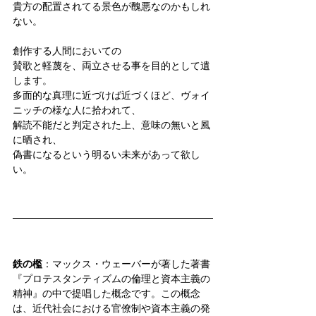
貴方の配置されてる景色が醜悪なのかもしれ
ない。
創作する人間においての
賛歌と軽蔑を、両立させる事を目的として遺
します。
多面的な真理に近づけば近づくほど、ヴォイ
ニッチの様な人に拾われて、
解読不能だと判定された上、意味の無いと風
に晒され、
偽書になるという明るい未来があって欲し
い。
鉄の檻
：マックス・ウェーバーが著した著書
『プロテスタンティズムの倫理と資本主義の
精神』の中で提唱した概念です。この概念
は、近代社会における官僚制や資本主義の発