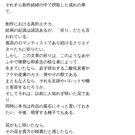
それすら創作経緯の中で摂取した成れの果
て。
創作における真約エチカ。
絵画の起源は諸説あるが、「祈り」だとも言
われている。
孤高のロマンティストであり続けるクリエイ
ターたちに祈りたい。
しかし、この文章の祈りは、このようなあや
ふやで猥褻な和多志の様な者によって、
生きていたなら、必ず排出する二酸化炭素や
フケや皮膚のカス、便やその類である。
まともな人なら、それを足跡やパレットや轍
と形容するだろうか。
そしてそれは、以前に人知れず咲いた花であ
り、
同時に本当は作品の墓石にそっと置いておき
たい、今後、萌芽する種子でもある。
花がもし咲いたなら、
その花を貴方が綺麗だと感じたなら、