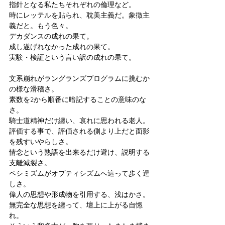
指針となる私たちそれぞれの倫理など。
時にレッテルを貼られ、耽美主義だ。象徴主
義だと。もう色々。
デカダンスの成れの果て。
成し遂げれなかった成れの果て。
実験・検証という言い訳の成れの果て。
文系崩れがラングランズプログラムに挑むか
の様な滑稽さ。
素数を2から順番に暗記することの意味のな
さ。
騎士道精神だけ纏い、哀れに思われる老人。
評価する事で、評価される側より上だと面影
を残すいやらしさ。
情念という熟語を出来るだけ避け、説明する
支離滅裂さ。
ペシミズムがオプティシズムへ這って歩く逞
しさ。
偉人の思想や形成物を引用する、浅はかさ。
無完全な思想を纏って、壇上に上がる自惚
れ。