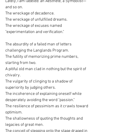
Lately, I am labeled: an Aesthete, a Symbolist—
and so on.
The wreckage of decadence.
The wreckage of unfulfilled dreams.
The wreckage of excuses named 
"experimentation and verification."
The absurdity of a failed man of letters 
challenging the Langlands Program.
The futility of memorizing prime numbers, 
starting from two.
A pitiful old man clad in nothing but the spirit of 
chivalry.
The vulgarity of clinging to a shadow of 
superiority by judging others.
The incoherence of explaining oneself while 
desperately avoiding the word "passion."
The resilience of pessimism as it crawls toward 
optimism.
The shallowness of quoting the thoughts and 
legacies of great men.
The conceit of stepping onto the stage draped in 